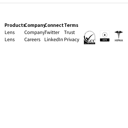
Products
Company
Connect
Terms
Lens
Company
Twitter
Trust
Lens
Careers
LinkedIn
Privacy
Governance
Videos
Terms of
Radar
News
Use
Blog
Contact
Sign up for newsletter
お名前
会社のEmail